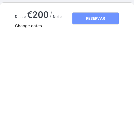
Mapa e distâncias
/
€
200
Desde
Noite
RESERVAR
Change dates
Adults
2
Children
0
agosto 2026
SEG
TER
QUA
QUI
SEX
SÁB
DOM
1
2
3
4
5
6
7
8
9
10
11
12
13
14
15
16
17
18
19
20
21
22
23